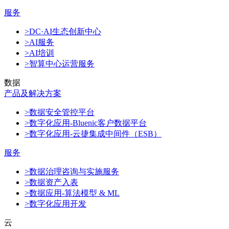
服务
>DC·AI生态创新中心
>AI服务
>AI培训
>智算中心运营服务
数据
产品及解决方案
>数据安全管控平台
>数字化应用-Bluenic客户数据平台
>数字化应用-云捷集成中间件（ESB）
服务
>数据治理咨询与实施服务
>数据资产入表
>数据应用-算法模型 & ML
>数字化应用开发
云