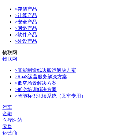
>存储产品
>计算产品
>安全产品
>网络产品
>软件产品
>外设产品
物联网
物联网
>智能制造线边搬运解决方案
>RaaS运营服务解决方案
>低空场景解决方案
>低空培训解决方案
>智能标识识读系统（叉车专用）
汽车
金融
医疗医药
零售
运营商